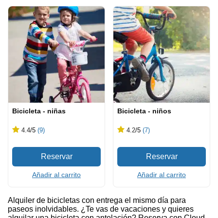
Bicicleta - niñas
Bicicleta - niños
4.4
/5
(9)
4.2
/5
(7)
Añadir al carrito
Añadir al carrito
Alquiler de bicicletas con entrega el mismo día para
paseos inolvidables. ¿Te vas de vacaciones y quieres
alquilar una bicicleta con antelación? Reserva con Cloud