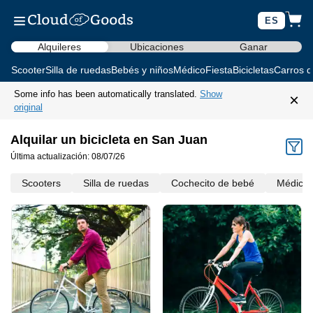
ES
Alquileres
Ubicaciones
Ganar
Scooter
Silla de ruedas
Bebés y niños
Médico
Fiesta
Bicicletas
Carros d
Some info has been automatically translated.
Show
×
original
Alquilar un bicicleta en San Juan
Última actualización: 08/07/26
Scooters
Silla de ruedas
Cochecito de bebé
Médico