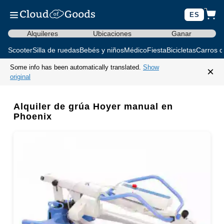
ES
Alquileres
Ubicaciones
Ganar
Scooter
Silla de ruedas
Bebés y niños
Médico
Fiesta
Bicicletas
Carros d
Some info has been automatically translated.
Show
×
original
Alquiler de grúa Hoyer manual en
Phoenix