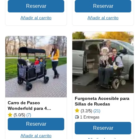
Añadir al carrito
Añadir al carrito
Furgoneta Accesible para
Carro de Paseo
Sillas de Ruedas
Wonderfold para 4
(3.2
/5
)
(21)
Personas
(5.0
/5
)
(7)
1
Entregas
Añadir al carrito