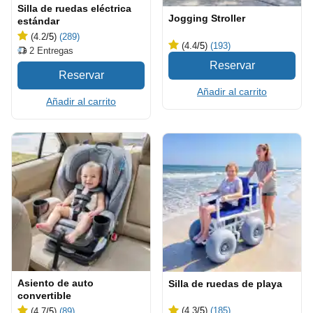
Silla de ruedas eléctrica
Jogging Stroller
estándar
(4.2
/5
)
(289)
(4.4
/5
)
(193)
2
Entregas
Añadir al carrito
Añadir al carrito
Asiento de auto
Silla de ruedas de playa
convertible
(4.3
/5
)
(185)
(4.7
/5
)
(89)