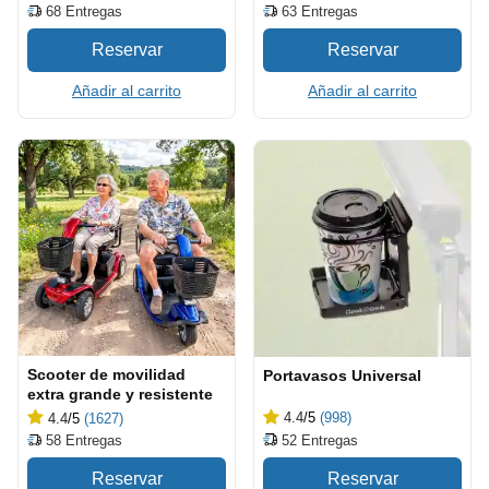
68
Entregas
63
Entregas
Añadir al carrito
Añadir al carrito
Scooter de movilidad
Portavasos Universal
extra grande y resistente
4.4
/5
(998)
4.4
/5
(1627)
52
Entregas
58
Entregas