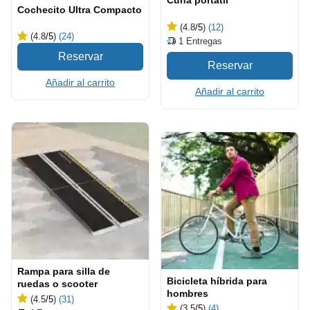
Cuna portátil
Cochecito Ultra Compacto
(4.8
/5
)
(12)
(4.8
/5
)
(24)
1
Entregas
Añadir al carrito
Añadir al carrito
Rampa para silla de
Bicicleta híbrida para
ruedas o scooter
hombres
(4.5
/5
)
(31)
(3.5
/5
)
(4)