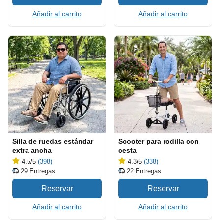
Añadir al carrito
Añadir al carrito
Silla de ruedas estándar
Scooter para rodilla con
extra ancha
cesta
4.5
/5
(398)
4.3
/5
(338)
29
Entregas
22
Entregas
Añadir al carrito
Añadir al carrito