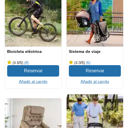
Bicicleta eléctrica
Sistema de viaje
(4.8
/5
)
(8)
(4.0
/5
)
(6)
Añadir al carrito
Añadir al carrito