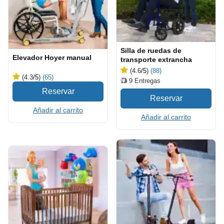
Silla de ruedas de
Elevador Hoyer manual
transporte extrancha
(4.6
/5
)
(88)
(4.3
/5
)
(65)
9
Entregas
Añadir al carrito
Añadir al carrito