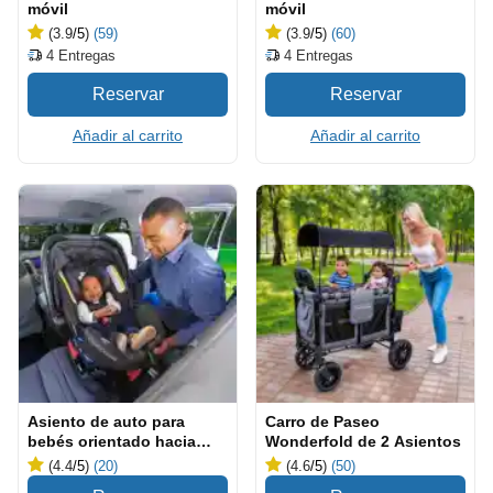
móvil
móvil
(3.9
/5
)
(59)
(3.9
/5
)
(60)
4
Entregas
4
Entregas
Añadir al carrito
Añadir al carrito
Asiento de auto para
Carro de Paseo
bebés orientado hacia
Wonderfold de 2 Asientos
atrás
(4.4
/5
)
(20)
(4.6
/5
)
(50)