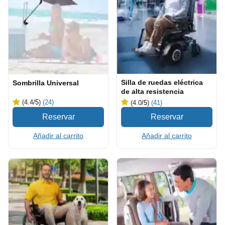
Silla de ruedas eléctrica
Sombrilla Universal
de alta resistencia
(4.4
/5
)
(24)
(4.0
/5
)
(41)
Añadir al carrito
Añadir al carrito