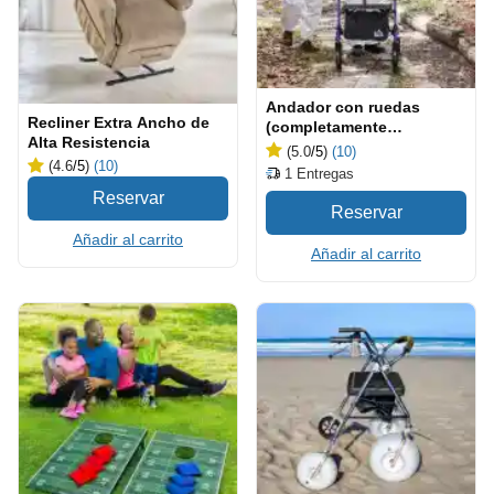
Andador con ruedas
Recliner Extra Ancho de
(completamente
Alta Resistencia
equipado)
(5.0
/5
)
(10)
(4.6
/5
)
(10)
1
Entregas
Añadir al carrito
Añadir al carrito