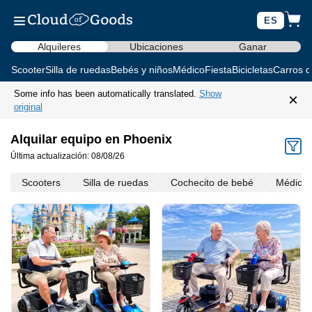
ES
Alquileres
Ubicaciones
Ganar
Scooter
Silla de ruedas
Bebés y niños
Médico
Fiesta
Bicicletas
Carros d
Some info has been automatically translated.
Show
×
original
Alquilar equipo en Phoenix
Última actualización: 08/08/26
Scooters
Silla de ruedas
Cochecito de bebé
Médico