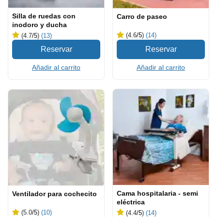
Silla de ruedas con
Carro de paseo
inodoro y ducha
(4.6
/5
)
(14)
(4.7
/5
)
(13)
Añadir al carrito
Añadir al carrito
Cama hospitalaria - semi
Ventilador para cochecito
eléctrica
(5.0
/5
)
(10)
(4.4
/5
)
(14)