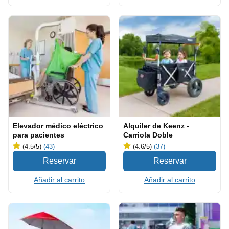
Elevador médico eléctrico
Alquiler de Keenz -
para pacientes
Carriola Doble
(4.5
/5
)
(43)
(4.6
/5
)
(37)
Añadir al carrito
Añadir al carrito