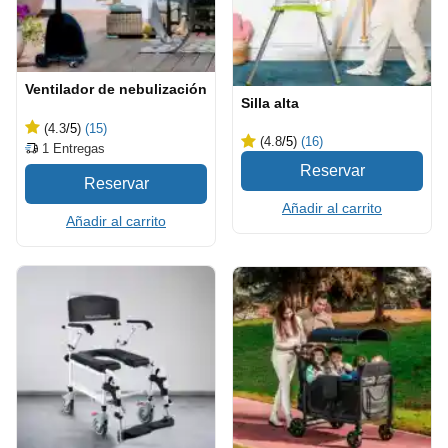
Ventilador de nebulización
Silla alta
(4.3
/5
)
(15)
(4.8
/5
)
(16)
1
Entregas
Añadir al carrito
Añadir al carrito