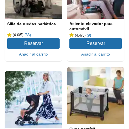
Asiento elevador para
Silla de ruedas bariátrica
automóvil
(4.6
/5
)
(33)
(4.4
/5
)
(9)
Añadir al carrito
Añadir al carrito