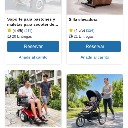
Soporte para bastones y
Silla elevadora
muletas para scooter de
movilidad
(4.5
/5
)
(324)
(4.4
/5
)
(411)
21
Entregas
20
Entregas
Añadir al carrito
Añadir al carrito