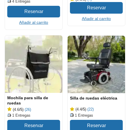
4
Entregas
Añadir al carrito
Añadir al carrito
Mochila para silla de
Silla de ruedas eléctrica
ruedas
(4.4
/5
)
(22)
(4.6
/5
)
(26)
1
Entregas
1
Entregas