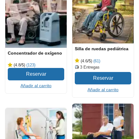
Silla de ruedas pediátrica
Concentrador de oxígeno
(4.6
/5
)
(61)
(4.8
/5
)
(123)
3
Entregas
Añadir al carrito
Añadir al carrito