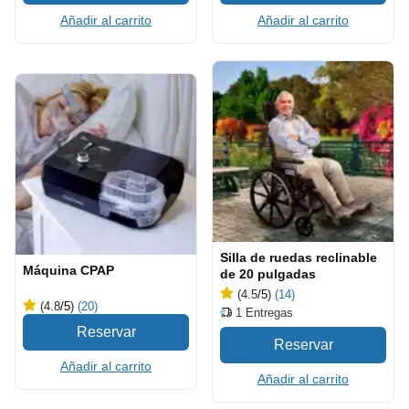
Añadir al carrito
Añadir al carrito
Silla de ruedas reclinable
Máquina CPAP
de 20 pulgadas
(4.5
/5
)
(14)
(4.8
/5
)
(20)
1
Entregas
Añadir al carrito
Añadir al carrito