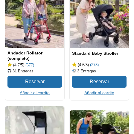
Andador Rollator
Standard Baby Stroller
(completo)
(4.6
/5
)
(278)
(4.7
/5
)
(677)
3
Entregas
31
Entregas
Añadir al carrito
Añadir al carrito