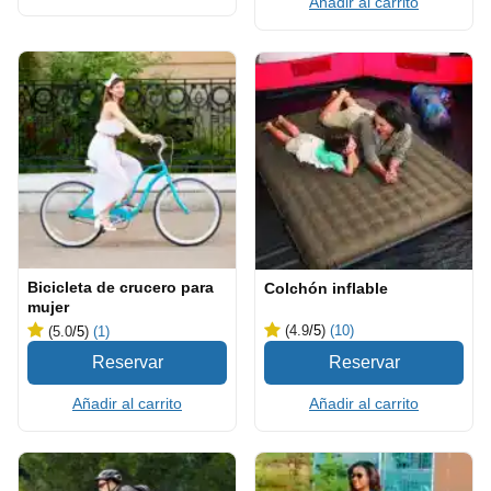
Añadir al carrito
Bicicleta de crucero para
Colchón inflable
mujer
(4.9
/5
)
(10)
(5.0
/5
)
(1)
Añadir al carrito
Añadir al carrito