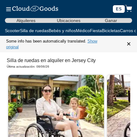
ES
Alquileres
Ubicaciones
Ganar
Scooter
Silla de ruedas
Bebés y niños
Médico
Fiesta
Bicicletas
Carros d
Some info has been automatically translated.
Show
×
original
Silla de ruedas en alquiler en Jersey City
Última actualización: 08/06/26