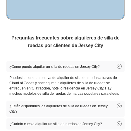
Preguntas frecuentes sobre alquileres de silla de
ruedas por clientes de Jersey City
¿Cómo puedo alquilar un silla de ruedas en Jersey City?
Puedes hacer una reserva de alquiler de silla de ruedas a través de
Cloud of Goods y hacer que tus alquileres de silla de ruedas se
entreguen en tu atracción, hotel o residencia en Jersey City. Hay
muchos modelos de silla de ruedas de marcas populares para elegir.
¿Están disponibles los alquileres de silla de ruedas en Jersey
City?
Los alquileres de Silla de ruedas están disponibles en Jersey City.
¿Cuánto cuesta alquilar un silla de ruedas en Jersey City?
Hay muchos modelos de silla de ruedas para elegir. Selecciona el