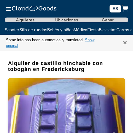
ES
Alquileres
Ubicaciones
Ganar
Scooter
Silla de ruedas
Bebés y niños
Médico
Fiesta
Bicicletas
Carros d
Some info has been automatically translated.
Show
×
original
Alquiler de castillo hinchable con
tobogán en Fredericksburg