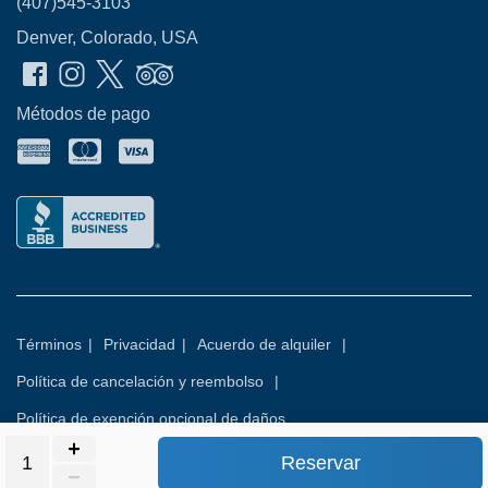
(407)545-3103
Denver, Colorado, USA
Métodos de pago
Términos
|
Privacidad
|
Acuerdo de alquiler
|
Política de cancelación y reembolso
|
Política de exención opcional de daños
Reservar
© 2026
Rental Commerce Inc.
Todos los derechos reservados.