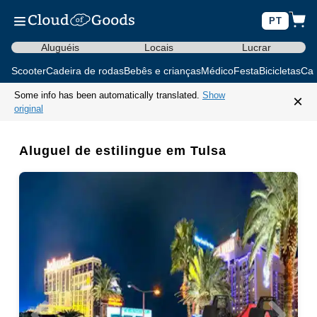
PT
Aluguéis
Locais
Lucrar
Scooter
Cadeira de rodas
Bebês e crianças
Médico
Festa
Bicicletas
Car
Some info has been automatically translated.
Show
×
original
Aluguel de estilingue em Tulsa