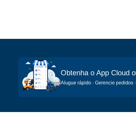
Obtenha o App Cloud 
Alugue rápido · Gerencie pedidos ·
Cloud of Goods
Localidades
Sobre
O que fazer