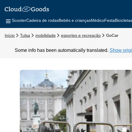
Scooter
Cadeira de rodas
Bebês e crianças
Médico
Festa
Bicicleta
Início
Tulsa
mobilidade
esportes e recreação
GoCar
Some info has been automatically translated.
Show origi