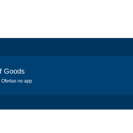
of Goods
 Ofertas no app
Explore Aluguéis em Tulsa
Ganhe Dinhe
Scooters
Configure sua 