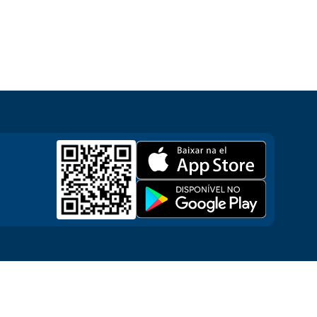
iro
Contato
loja de aluguel
Nos envie uma mensagem