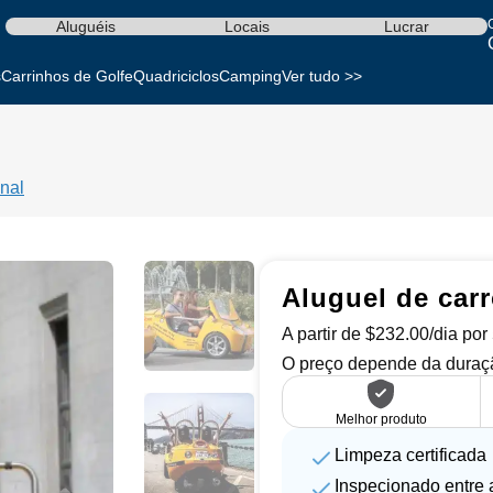
Aluguéis
Locais
Lucrar
s
Carrinhos de Golfe
Quadriciclos
Camping
Ver tudo >>
nal
Aluguel de car
A partir de $232.00/dia por
O preço depende da duraçã
Melhor produto
Limpeza certificada
Inspecionado entre 