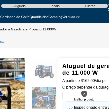
Aluguéis
Locais
Lucrar
s
Carrinhos de Golfe
Quadriciclos
Camping
Ver tudo >>
ador a Gasolina e Propano 11.000W
nal
Aluguel de ger
de 11.000 W
A partir de $162.00/dia por
O preço depende da duraçã
Melhor produto
Inspecionado entre 