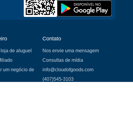
iro
Contato
loja de aluguel
Nos envie uma mensagem
iliado
Consultas de mídia
 um negócio de
info@cloudofgoods.com
(407)545-3103
3730 Coconut Creek Parkway,
Suite 110,
Coconut Creek, FL.33066
Métodos de pagamento