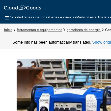
Scooter
Cadeira de rodas
Bebês e crianças
Médico
Festa
Bicicleta
Início
ferramentas e equipamentos
geradores de energia
Ger
Some info has been automatically translated.
Show origi