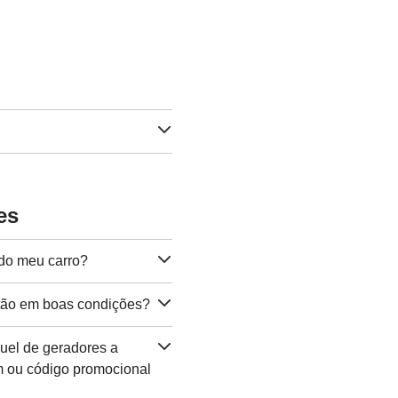
es
 do meu carro?
stão em boas condições?
uel de geradores a
 ou código promocional