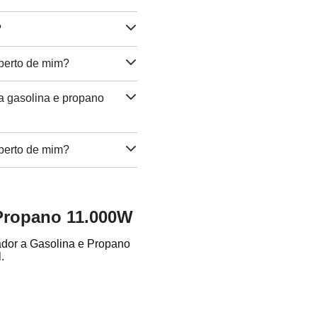
?
perto de mim?
a gasolina e propano
perto de mim?
 Propano 11.000W
ador a Gasolina e Propano
.