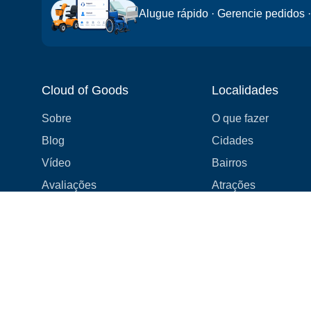
Alugue rápido · Gerencie pedidos ·
Cloud of Goods
Localidades
Sobre
O que fazer
Blog
Cidades
Vídeo
Bairros
Avaliações
Atrações
Cupons e Promoções
Hotéis
Lista de preços
Experiências
FAQ
Eventos
Estamos contratando! 👋
Cruzeiros
Lojas