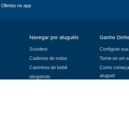
 Ofertas no app
Navegar por aluguéis
Ganhe Dinhe
Scooters
Configure sua 
Cadeiras de rodas
Torne-se um af
Carrinhos de bebê
Como começar
aluguel
slingshots
Equipamentos médicos
Castelos infláveis
Acampamento
Carros
Explorar tudo