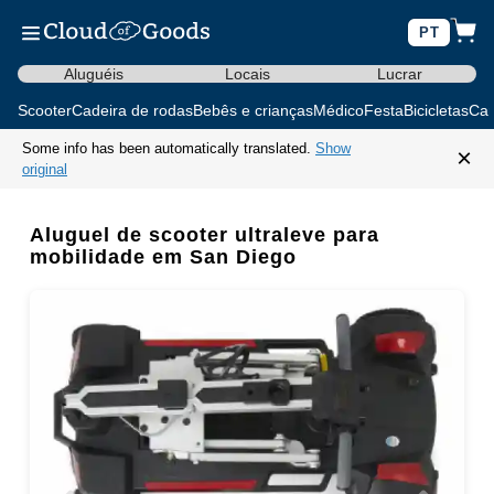
PT
Aluguéis
Locais
Lucrar
Scooter
Cadeira de rodas
Bebês e crianças
Médico
Festa
Bicicletas
Car
Some info has been automatically translated.
Show
×
original
Aluguel de scooter ultraleve para
mobilidade em San Diego