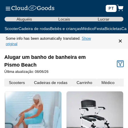
PT
Aluguéis
Locais
Lucrar
Scooter
Cadeira de rodas
Bebês e crianças
Médico
Festa
Bicicletas
Car
Some info has been automatically translated.
Show
×
original
Alugar um banho de banheira em
Pismo Beach
Última atualização: 08/06/26
Scooters
Cadeiras de rodas
Carrinho
Médico
Mo