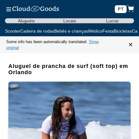
PT
Aluguéis
Locais
Lucrar
Scooter
Cadeira de rodas
Bebês e crianças
Médico
Festa
Bicicletas
Car
Some info has been automatically translated.
Show
×
original
Aluguel de prancha de surf (soft top) em
Orlando