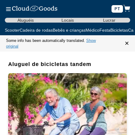
PT
Aluguéis
Locais
Lucrar
Scooter
Cadeira de rodas
Bebês e crianças
Médico
Festa
Bicicletas
Car
Some info has been automatically translated.
Show
×
original
Aluguel de bicicletas tandem