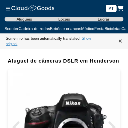
PT
Aluguéis
Locais
Lucrar
Scooter
Cadeira de rodas
Bebês e crianças
Médico
Festa
Bicicletas
Car
Some info has been automatically translated.
Show
×
original
Aluguel de câmeras DSLR em Henderson