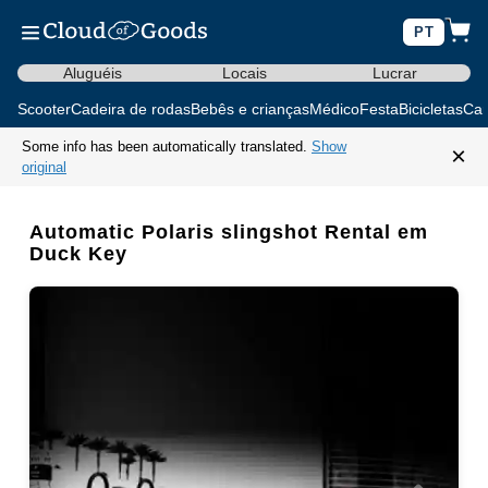
PT
Aluguéis
Locais
Lucrar
Scooter
Cadeira de rodas
Bebês e crianças
Médico
Festa
Bicicletas
Car
Some info has been automatically translated.
Show
×
original
Automatic Polaris slingshot Rental em
Duck Key