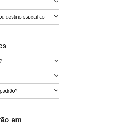
ou destino específico
es
?
 padrão?
rão em