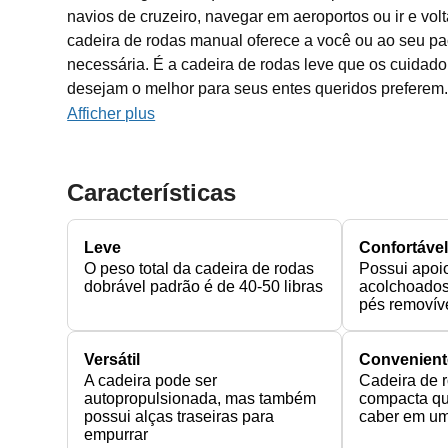
navios de cruzeiro, navegar em aeroportos ou ir e vol
cadeira de rodas manual oferece a você ou ao seu pa
necessária. É a cadeira de rodas leve que os cuidado
desejam o melhor para seus entes queridos preferem..
Afficher plus
Características
Leve
Confortáve
O peso total da cadeira de rodas
Possui apoi
dobrável padrão é de 40-50 libras
acolchoados
pés removíve
Versátil
Convenient
A cadeira pode ser
Cadeira de 
autopropulsionada, mas também
compacta qu
possui alças traseiras para
caber em um
empurrar