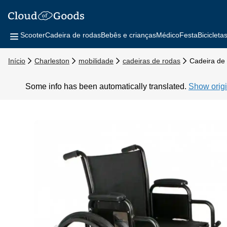
Scooter
Cadeira de rodas
Bebês e crianças
Médico
Festa
Bicicleta
Início
Charleston
mobilidade
cadeiras de rodas
Cadeira de
Some info has been automatically translated.
Show origi