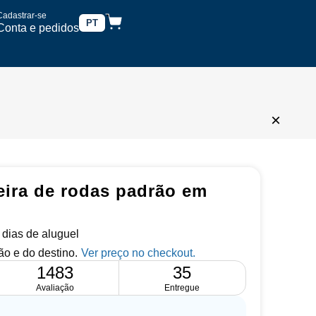
Cadastrar-se
PT
Conta e pedidos
×
eira de rodas padrão em
5 dias de aluguel
o e do destino.
1483
35
Avaliação
Entregue