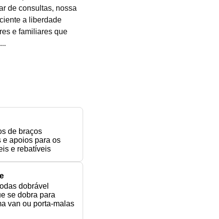
tar de consultas, nossa
ciente a liberdade
res e familiares que
..
l
os de braços
 e apoios para os
is e rebatíveis
e
rodas dobrável
e se dobra para
a van ou porta-malas