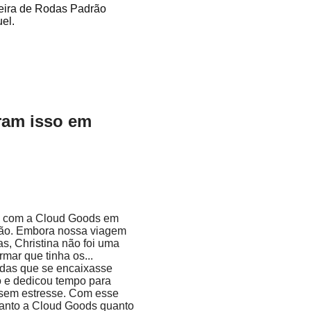
deira de Rodas Padrão
el.
aram isso em
to com a Cloud Goods em
ação. Embora nossa viagem
s, Christina não foi uma
rmar que tinha os...
odas que se encaixasse
o e dedicou tempo para
m sem estresse. Com esse
tanto a Cloud Goods quanto