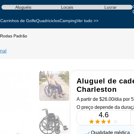
Aluguéis
Locais
Lucrar
s
Carrinhos de Golfe
Quadriciclos
Camping
Ver tudo >>
 Rodas Padrão
nal
Aluguel de cad
Charleston
A partir de $26.00/dia por 
O preço depende da duraçã
4.6
Qualidade médica