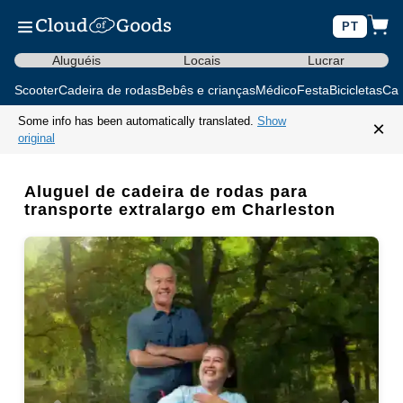
PT
Aluguéis
Locais
Lucrar
Scooter
Cadeira de rodas
Bebês e crianças
Médico
Festa
Bicicletas
Car
Some info has been automatically translated.
Show
×
original
Aluguel de cadeira de rodas para
transporte extralargo em Charleston