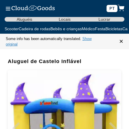
PT
Aluguéis
Locais
Lucrar
Scooter
Cadeira de rodas
Bebês e crianças
Médico
Festa
Bicicletas
Car
Some info has been automatically translated.
Show
×
original
Aluguel de Castelo Inflável