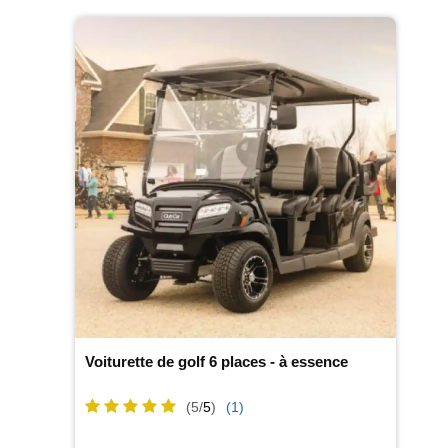
Voiturette de golf 6 places - à essence
(5/
5
)
(1)