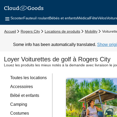
Scooter
Fauteuil roulant
Bébés et enfants
Médical
Fête
Vélos
Voitur
Accueil
Rogers City
Locations de produits
Mobility
Voiturett
Some info has been automatically translated.
Show origi
Loyer Voiturettes de golf à Rogers City
Louez les produits les mieux notés à la demande avec livraison le j
Toutes les locations
Accessoires
Bébé et enfants
Camping
Costumes