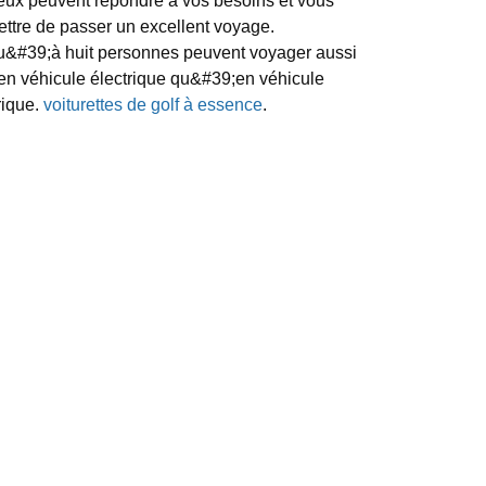
eux peuvent répondre à vos besoins et vous
ttre de passer un excellent voyage.
u&#39;à huit personnes peuvent voyager aussi
en véhicule électrique qu&#39;en véhicule
rique.
voiturettes de golf à essence
.