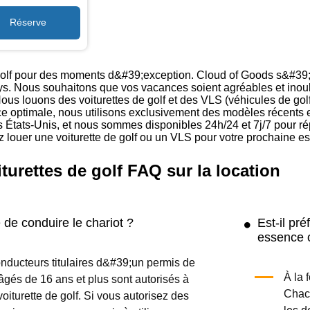
 golf pour des moments d&#39;exception. Cloud of Goods s&#39;e
ays. Nous souhaitons que vos vacances soient agréables et inoubl
Nous louons des voiturettes de golf et des VLS (véhicules de gol
e optimale, nous utilisons exclusivement des modèles récents et
es États-Unis, et nous sommes disponibles 24h/24 et 7j/7 pour r
z louer une voiturette de golf ou un VLS pour votre prochaine e
turettes de golf FAQ sur la location
 de conduire le chariot ?
Est-il pré
essence o
onducteurs titulaires d&#39;un permis de
À la 
âgés de 16 ans et plus sont autorisés à
Chacu
 voiturette de golf. Si vous autorisez des