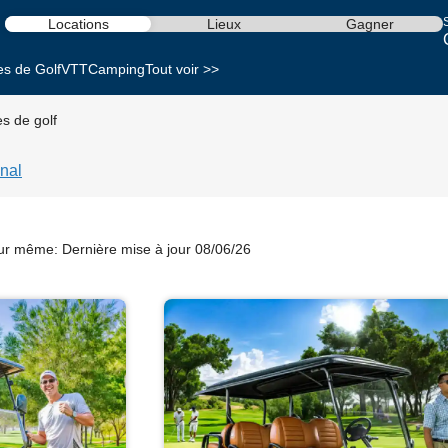
S
Locations
Lieux
Gagner
es de Golf
VTT
Camping
Tout voir >>
es de golf
nal
our même:
Dernière mise à jour 08/06/26