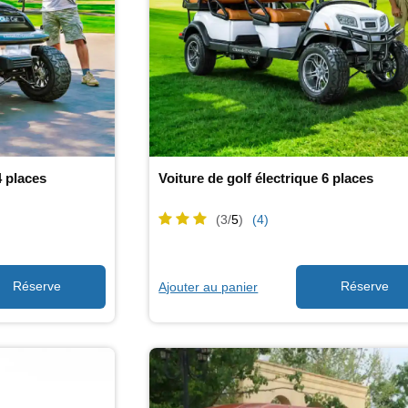
4 places
Voiture de golf électrique 6 places
(3/
5
)
(4)
Ajouter au panier