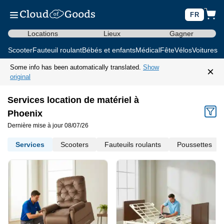
FR
Locations
Lieux
Gagner
Scooter
Fauteuil roulant
Bébés et enfants
Médical
Fête
Vélos
Voitures d
Some info has been automatically translated.
Show
×
original
Services location de matériel à
Phoenix
Dernière mise à jour 08/07/26
Services
Scooters
Fauteuils roulants
Poussettes