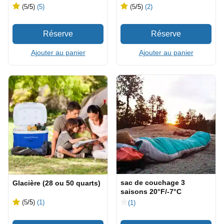
(5
/5
)
(5)
(5
/5
)
(2)
Ajouter au panier
Ajouter au panier
sac de couchage 3
Glacière (28 ou 50 quarts)
saisons 20°F/-7°C
(5
/5
)
(1)
(1)