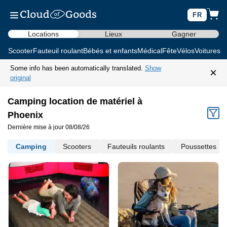
FR
Locations
Lieux
Gagner
Scooter
Fauteuil roulant
Bébés et enfants
Médical
Fête
Vélos
Voitures d
Some info has been automatically translated.
Show
×
original
Camping location de matériel à
Phoenix
Dernière mise à jour 08/08/26
Camping
Scooters
Fauteuils roulants
Poussettes