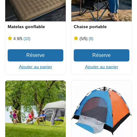
Matelas gonflable
Chaise portable
4.9
/5
(10)
(5
/5
)
(8)
Ajouter au panier
Ajouter au panier