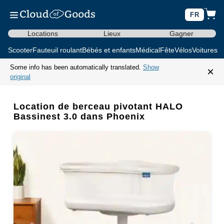
FR
Locations
Lieux
Gagner
Scooter
Fauteuil roulant
Bébés et enfants
Médical
Fête
Vélos
Voitures d
Some info has been automatically translated.
Show
×
original
Location de berceau pivotant HALO
Bassinest 3.0 dans Phoenix