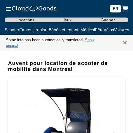
FR
Locations
Lieux
Gagner
Scooter
Fauteuil roulant
Bébés et enfants
Médical
Fête
Vélos
Voitures d
Some info has been automatically translated.
Show
×
original
Auvent pour location de scooter de
mobilité dans Montreal