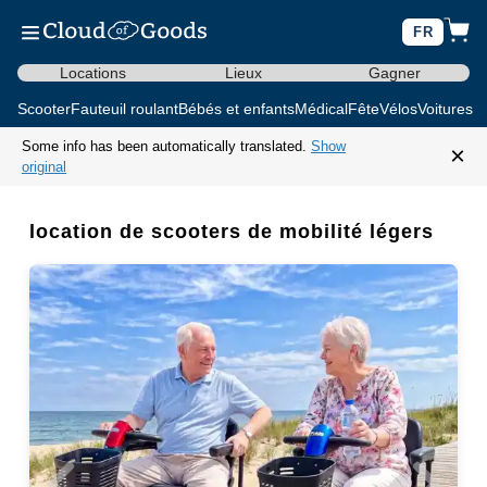
FR
Locations
Lieux
Gagner
Scooter
Fauteuil roulant
Bébés et enfants
Médical
Fête
Vélos
Voitures d
Some info has been automatically translated.
Show
×
original
location de scooters de mobilité légers