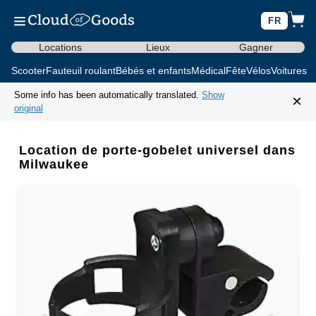
FR
Locations
Lieux
Gagner
Scooter
Fauteuil roulant
Bébés et enfants
Médical
Fête
Vélos
Voitures d
Some info has been automatically translated.
Show
×
original
Location de porte-gobelet universel dans
Milwaukee