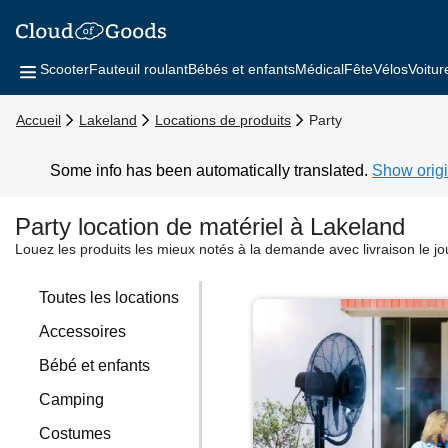
Scooter
Fauteuil roulant
Bébés et enfants
Médical
Fête
Vélos
Voitur
Accueil
Lakeland
Locations de produits
Party
Some info has been automatically translated.
Show origi
Party location de matériel à Lakeland
Louez les produits les mieux notés à la demande avec livraison le j
Toutes les locations
Accessoires
Bébé et enfants
Camping
Costumes