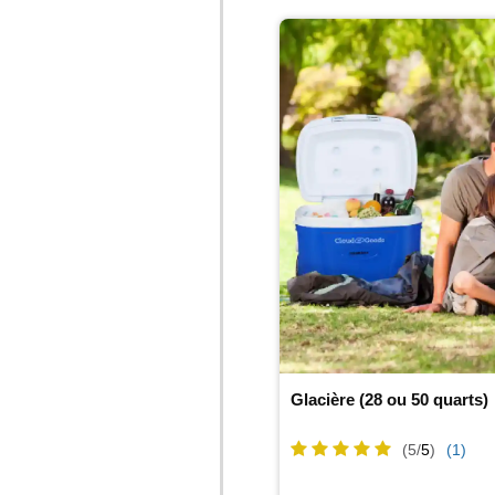
Glacière (28 ou 50 quarts)
(5/
5
)
(1)