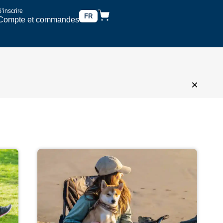
’inscrire
FR
Compte et commandes
×