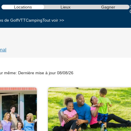
S
Locations
Lieux
Gagner
es de Golf
VTT
Camping
Tout voir >>
nal
our même:
Dernière mise à jour 08/08/26