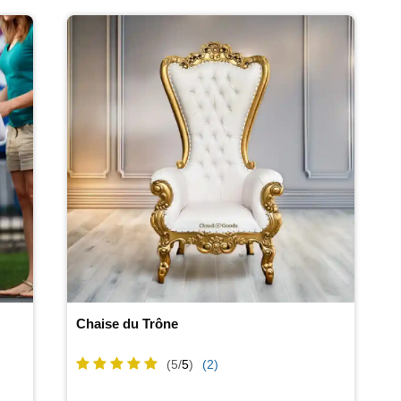
Chaise du Trône
(5/
5
)
(2)