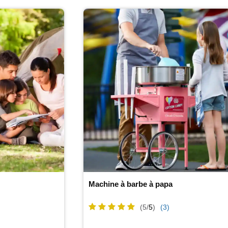
Machine à barbe à papa
(5/
5
)
(3)