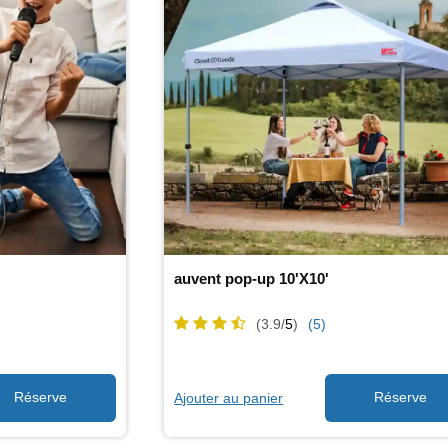
auvent pop-up 10'X10'
(3.9/
5
)
(5)
Ajouter au panier