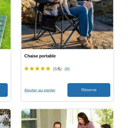
Chaise portable
(5/
5
)
(8)
Ajouter au panier