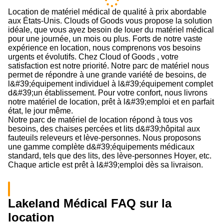
Déambulateur avec
roulettes (tout équipé)
Fauteuil inclinable extra
(5.0
/5
)
(10)
large et robuste
(4.6
/5
)
(10)
Ajouter au panier
Ajouter au panier