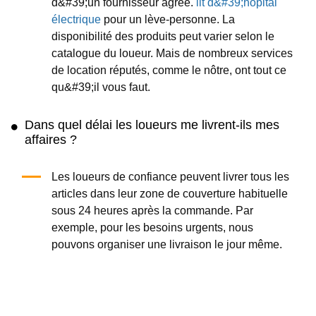
2
Livraisons
Ajouter au panier
Ajouter au panier
Duet Rollator et Chaise de
Tables de lit d'hôpital
Transport
(non inclinables)
(4.9
/5
)
(7)
(5.0
/5
)
(2)
Ajouter au panier
Ajouter au panier