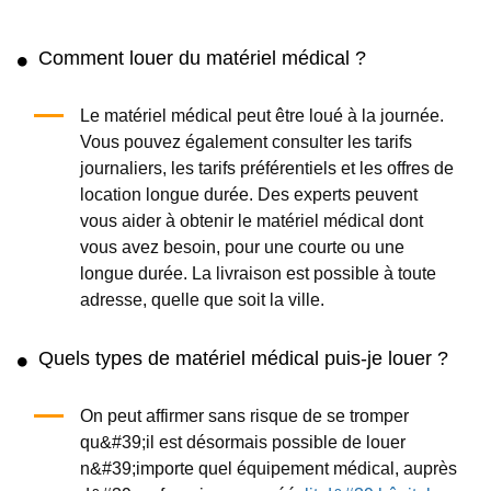
Déambulateur de plage
Bouteille d'oxygène
(4.3
/5
)
(12)
(5.0
/5
)
(2)
Ajouter au panier
Ajouter au panier
Appareil CPM pour
Déambulateur pliable
genoux et hanches
(5.0
/5
)
(4)
(5.0
/5
)
(7)