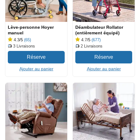
Lève-personne Hoyer
Déambulateur Rollator
manuel
(entièrement équipé)
4.3
/5
(65)
4.7
/5
(677)
3
Livraisons
2
Livraisons
Ajouter au panier
Ajouter au panier