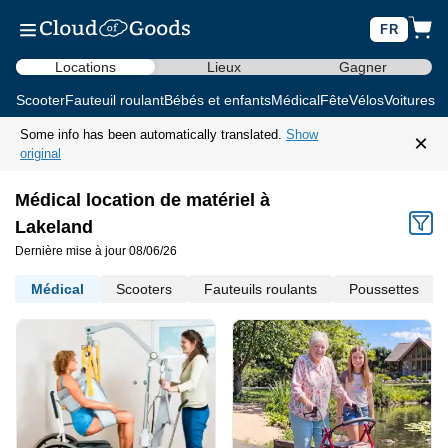
FR
Locations
Lieux
Gagner
Scooter
Fauteuil roulant
Bébés et enfants
Médical
Fête
Vélos
Voitures d
Some info has been automatically translated.
Show
×
original
Médical location de matériel à
Lakeland
Dernière mise à jour 08/06/26
Médical
Scooters
Fauteuils roulants
Poussettes