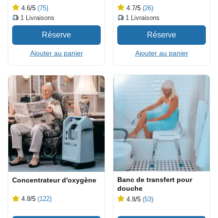
4.6
/5
(75)
4.7
/5
(26)
1
Livraisons
1
Livraisons
Ajouter au panier
Ajouter au panier
Banc de transfert pour
Concentrateur d'oxygène
douche
4.8
/5
(122)
4.8
/5
(53)