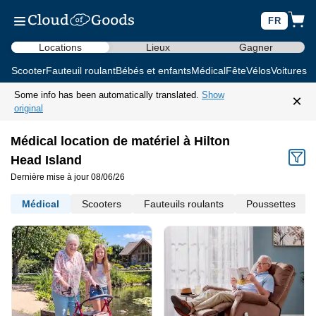
FR
Locations
Lieux
Gagner
Scooter
Fauteuil roulant
Bébés et enfants
Médical
Fête
Vélos
Voitures d
Some info has been automatically translated.
Show
×
original
Médical location de matériel à Hilton
Head Island
Dernière mise à jour 08/06/26
Médical
Scooters
Fauteuils roulants
Poussettes