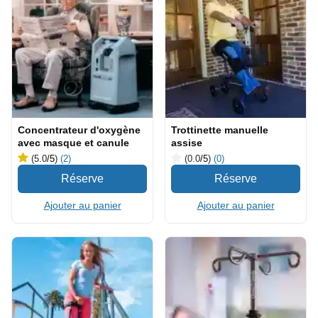
Concentrateur d'oxygène
Trottinette manuelle
avec masque et canule
assise
(5.0
/5
)
(2)
(0.0
/5
)
(0)
Ajouter au panier
Ajouter au panier