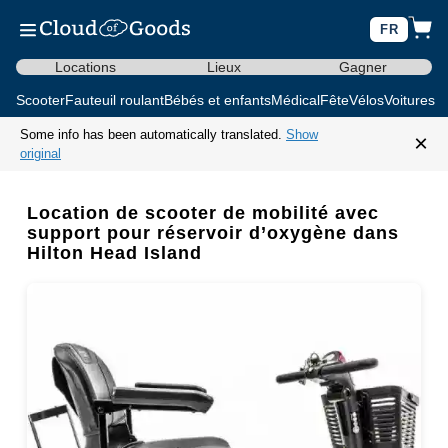
FR
Locations
Lieux
Gagner
Scooter
Fauteuil roulant
Bébés et enfants
Médical
Fête
Vélos
Voitures d
Some info has been automatically translated.
Show
×
original
Location de scooter de mobilité avec
support pour réservoir d’oxygène dans
Hilton Head Island