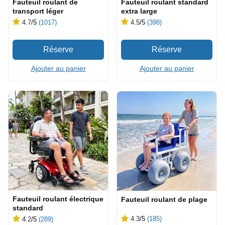
Fauteuil roulant de
Fauteuil roulant standard
transport léger
extra large
4.7
/5
(1017)
4.5
/5
(398)
Ajouter au panier
Ajouter au panier
Fauteuil roulant électrique
Fauteuil roulant de plage
standard
4.3
/5
(185)
4.2
/5
(289)