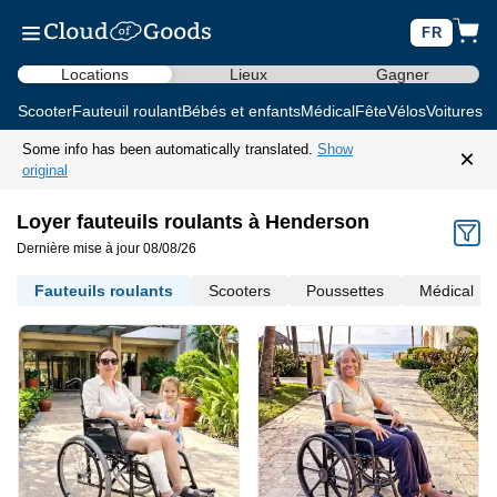
FR
Locations
Lieux
Gagner
Scooter
Fauteuil roulant
Bébés et enfants
Médical
Fête
Vélos
Voitures d
Some info has been automatically translated.
Show
×
original
Loyer fauteuils roulants à Henderson
Dernière mise à jour 08/08/26
Fauteuils roulants
Scooters
Poussettes
Médical