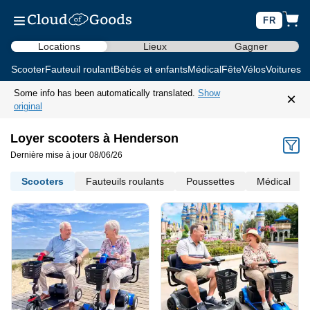
FR
Locations
Lieux
Gagner
Scooter
Fauteuil roulant
Bébés et enfants
Médical
Fête
Vélos
Voitures d
Some info has been automatically translated.
Show
×
original
Loyer scooters à Henderson
Dernière mise à jour 08/06/26
Scooters
Fauteuils roulants
Poussettes
Médical