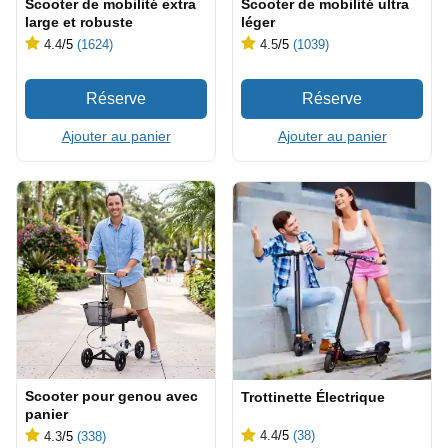
Scooter de mobilité extra
Scooter de mobilité ultra
large et robuste
léger
4.4
/5
(1624)
4.5
/5
(1039)
Ajouter au panier
Ajouter au panier
Scooter pour genou avec
Trottinette Électrique
panier
4.4
/5
(38)
4.3
/5
(338)