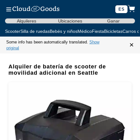
ES
Alquileres
Ubicaciones
Ganar
Scooter
Silla de ruedas
Bebés y niños
Médico
Fiesta
Bicicletas
Carros d
Some info has been automatically translated.
Show
×
original
Alquiler de batería de scooter de
movilidad adicional en Seattle