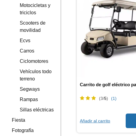
Motocicletas y
triciclos
Scooters de
movilidad
Ecvs
Carros
Ciclomotores
Vehículos todo
terreno
Carrito de golf eléctrico 
Segways
(3/
5
)
(1)
Rampas
Sillas eléctricas
Fiesta
Añadir al carrito
Fotografía