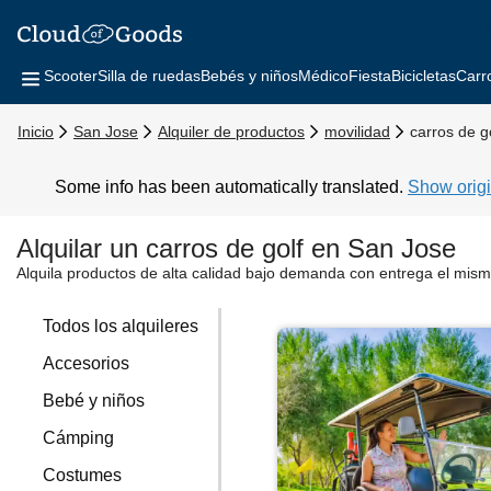
Scooter
Silla de ruedas
Bebés y niños
Médico
Fiesta
Bicicletas
Carr
Inicio
San Jose
Alquiler de productos
movilidad
carros de g
Some info has been automatically translated.
Show origi
Alquilar un carros de golf en San Jose
Alquila productos de alta calidad bajo demanda con entrega el mism
Todos los alquileres
Accesorios
Bebé y niños
Cámping
Costumes