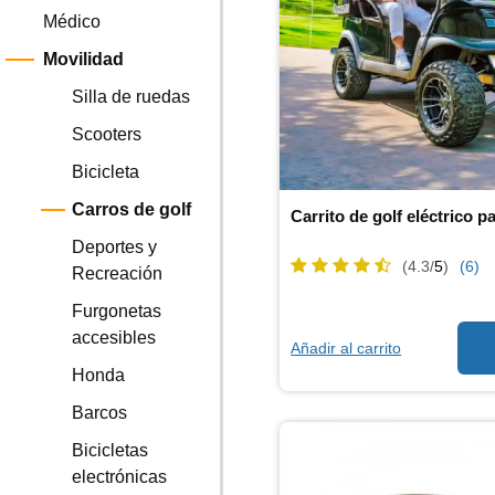
Médico
Movilidad
Silla de ruedas
Scooters
Bicicleta
Carros de golf
Carrito de golf eléctrico p
Deportes y
(4.3/
5
)
(6)
Recreación
Furgonetas
accesibles
Añadir al carrito
Honda
Barcos
Bicicletas
electrónicas