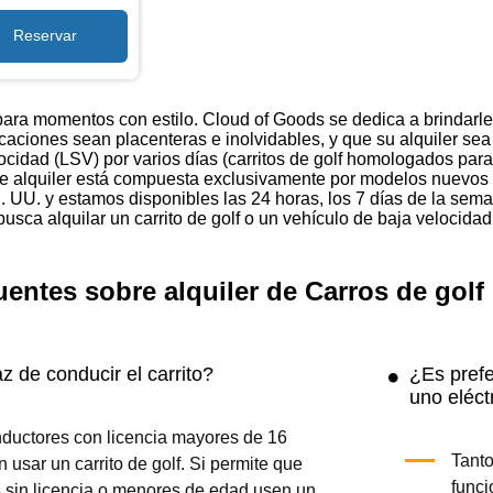
 para momentos con estilo. Cloud of Goods se dedica a brindarle 
ciones sean placenteras e inolvidables, y que su alquiler sea l
ocidad (LSV) por varios días (carritos de golf homologados para 
de alquiler está compuesta exclusivamente por modelos nuevos y
. UU. y estamos disponibles las 24 horas, los 7 días de la sem
usca alquilar un carrito de golf o un vehículo de baja velocida
uentes sobre alquiler de Carros de golf
 de conducir el carrito?
¿Es prefe
uno eléct
nductores con licencia mayores de 16
Tanto
usar un carrito de golf. Si permite que
func
 sin licencia o menores de edad usen un