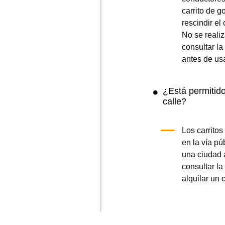
carrito de g
rescindir el 
No se reali
consultar la
antes de usa
¿Está permitido 
calle?
Los carritos
en la vía pú
una ciudad 
consultar l
alquilar un c