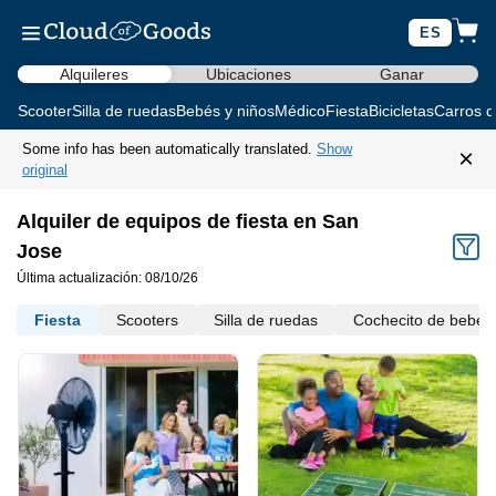
ES
Alquileres
Ubicaciones
Ganar
Scooter
Silla de ruedas
Bebés y niños
Médico
Fiesta
Bicicletas
Carros d
Some info has been automatically translated.
Show
×
original
Alquiler de equipos de fiesta en San
Jose
Última actualización: 08/10/26
Fiesta
Scooters
Silla de ruedas
Cochecito de bebé