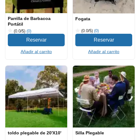
Parrilla de Barbacoa
Fogata
Portátil
(0.0
/5
)
(0)
(0.0
/5
)
(0)
Añadir al carrito
Añadir al carrito
toldo plegable de 20'X10'
Silla Plegable