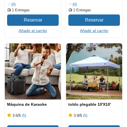
(0)
(0)
1
Entregas
1
Entregas
Añadir al carrito
Añadir al carrito
Máquina de Karaoke
toldo plegable 10'X10'
3.6
/5
(5)
3.9
/5
(5)