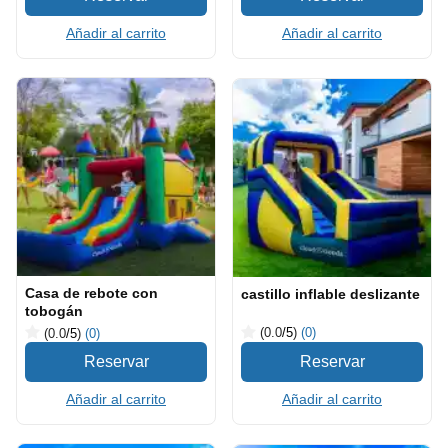
Añadir al carrito
Añadir al carrito
Casa de rebote con
castillo inflable deslizante
tobogán
(0.0
/5
)
(0)
(0.0
/5
)
(0)
Añadir al carrito
Añadir al carrito