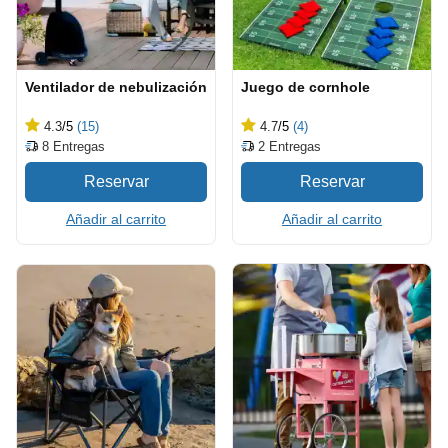
Ventilador de nebulización
Juego de cornhole
4.3
/5
(15)
4.7
/5
(4)
8
Entregas
2
Entregas
Añadir al carrito
Añadir al carrito