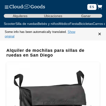
ES
Alquileres
Ubicaciones
Ganar
Scooter
Silla de ruedas
Bebés y niños
Médico
Fiesta
Bicicletas
Carros d
Some info has been automatically translated.
Show
×
original
Alquiler de mochilas para sillas de
ruedas en San Diego