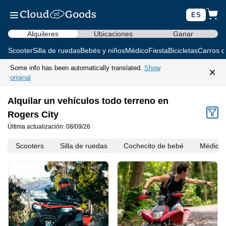
ES
Alquileres
Ubicaciones
Ganar
Scooter
Silla de ruedas
Bebés y niños
Médico
Fiesta
Bicicletas
Carros d
Some info has been automatically translated.
Show
×
original
Alquilar un vehículos todo terreno en
Rogers City
Última actualización: 08/09/26
Scooters
Silla de ruedas
Cochecito de bebé
Médico