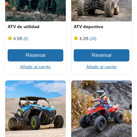
ATV de utilidad
ATV deportivo
4.5
/5
(6)
4.2
/5
(10)
Añadir al carrito
Añadir al carrito