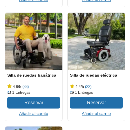
Silla de ruedas bariátrica
Silla de ruedas eléctrica
4.6
/5
(33)
4.4
/5
(22)
1
Entregas
1
Entregas
Añadir al carrito
Añadir al carrito