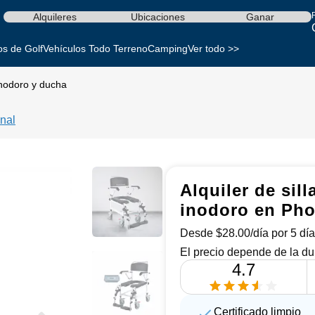
Alquileres
Ubicaciones
Ganar
os de Golf
Vehículos Todo Terreno
Camping
Ver todo >>
inodoro y ducha
nal
Alquiler de sil
inodoro en Pho
Desde $28.00/día por 5 día
El precio depende de la du
4.7
Certificado limpio