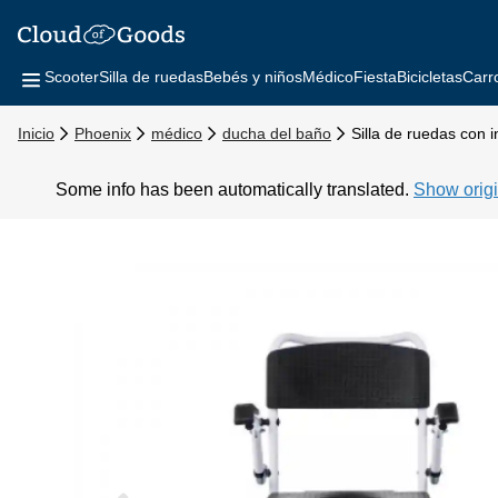
Scooter
Silla de ruedas
Bebés y niños
Médico
Fiesta
Bicicletas
Carr
Inicio
Phoenix
médico
ducha del baño
Silla de ruedas con 
Some info has been automatically translated.
Show origi