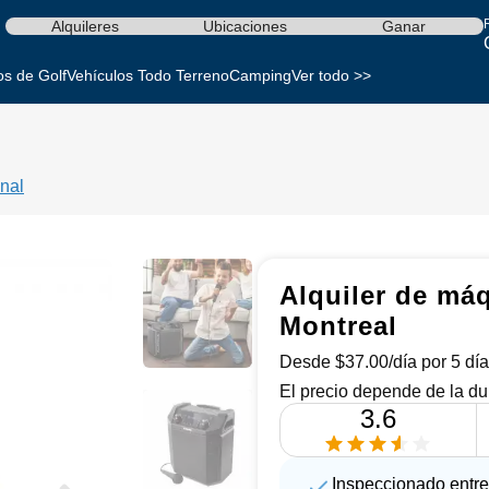
Alquileres
Ubicaciones
Ganar
os de Golf
Vehículos Todo Terreno
Camping
Ver todo >>
nal
Alquiler de má
Montreal
Desde $37.00/día por 5 día
El precio depende de la du
3.6
Inspeccionado entre