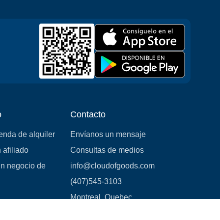
o
Contacto
ienda de alquiler
Envíanos un mensaje
 afiliado
Consultas de medios
un negocio de
info@cloudofgoods.com
(407)545-3103
Montreal, Quebec