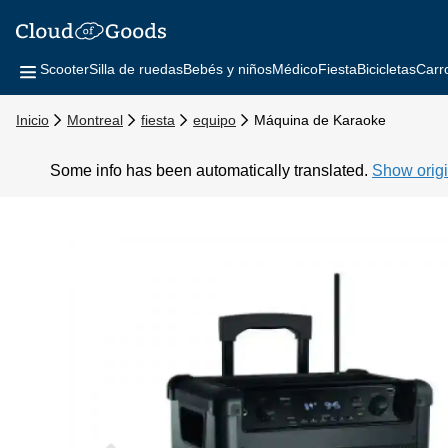
Scooter
Silla de ruedas
Bebés y niños
Médico
Fiesta
Bicicletas
Carr
Inicio
Montreal
fiesta
equipo
Máquina de Karaoke
Some info has been automatically translated.
Show origi