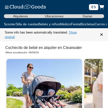
ES
Alquileres
Ubicaciones
Ganar
Scooter
Silla de ruedas
Bebés y niños
Médico
Fiesta
Bicicletas
Carros d
Some info has been automatically translated.
Show
×
original
Cochecito de bebé en alquiler en Clearwater
Última actualización: 08/08/26