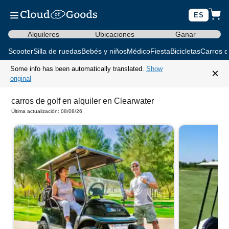
ES
Alquileres
Ubicaciones
Ganar
Scooter
Silla de ruedas
Bebés y niños
Médico
Fiesta
Bicicletas
Carros d
Some info has been automatically translated.
Show
×
original
carros de golf en alquiler en Clearwater
Última actualización: 08/08/26