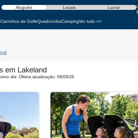
Aluguéis
Locais
Lucrar
s
Carrinhos de Golfe
Quadriciclos
Camping
Ver tudo >>
nal
os em Lakeland
esmo dia:
Última atualização: 08/09/26