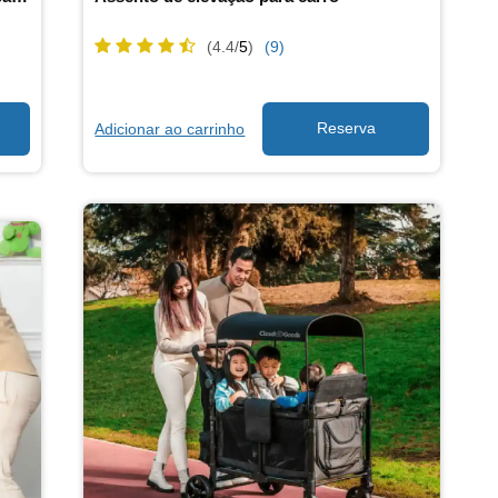
(4.4/
5
)
(9)
Adicionar ao carrinho