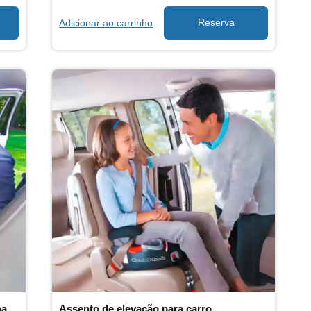
Adicionar ao carrinho
cadeirinha de carro para bebê voltada para trás
Assento de elevação para carro