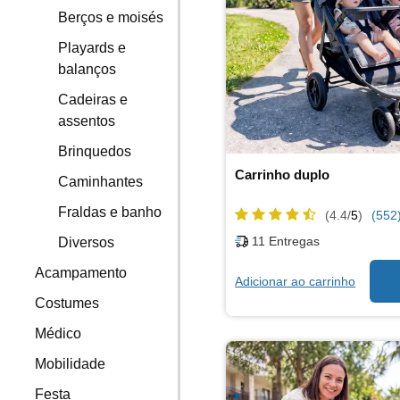
Berços e moisés
Playards e
balanços
Cadeiras e
assentos
Brinquedos
Carrinho duplo
Caminhantes
Fraldas e banho
(4.4/
5
)
(552
11
Entregas
Diversos
Acampamento
Adicionar ao carrinho
Costumes
Médico
Mobilidade
Festa