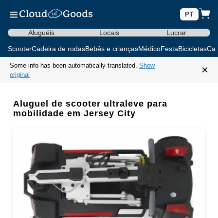
PT
Aluguéis
Locais
Lucrar
Scooter
Cadeira de rodas
Bebês e crianças
Médico
Festa
Bicicletas
Car
Some info has been automatically translated.
Show
×
original
Aluguel de scooter ultraleve para
mobilidade em Jersey City