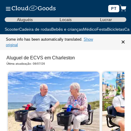
PT
Aluguéis
Locais
Lucrar
Scooter
Cadeira de rodas
Bebês e crianças
Médico
Festa
Bicicletas
Car
Some info has been automatically translated.
Show
×
original
Aluguel de ECVS em Charleston
Última atualização: 08/07/26