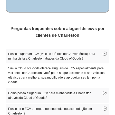
Perguntas frequentes sobre aluguel de ecvs por
clientes de Charleston
Posso alugar um ECV (Veículo Elétrico de Conveniência) para
minha visita a Charleston através da Cloud of Goods?
Sim, a Cloud of Goods oferece aluguéis de ECV especialmente para
visitantes de Charleston. Você pode alugar facilmente esses veículos
elétricos para melhorar sua mobilidade e aproveitar seu tempo na
cidade.
Como posso alugar um ECV para minha visita a Charleston
através da Cloud of Goods?
Para alugar um ECV para sua visita a Charleston, basta visitar o site
Posso ter o ECV entregue no meu hotel ou acomodação em
ou o aplicativo da Cloud of Goods. Insira suas datas desejadas e o
Charleston?