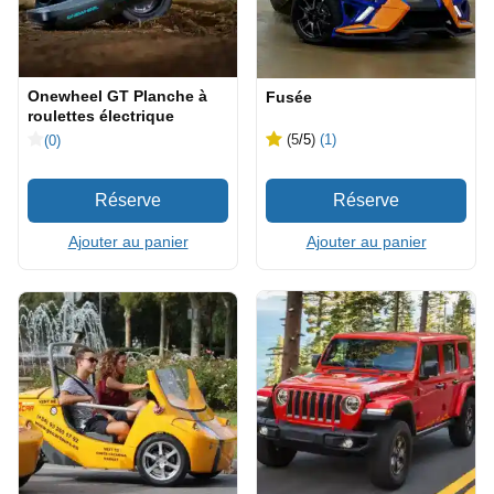
Onewheel GT Planche à
Fusée
roulettes électrique
(5
/5
)
(1)
(0)
Ajouter au panier
Ajouter au panier