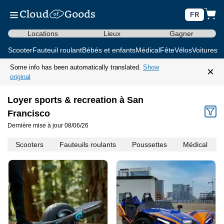
FR
Locations
Lieux
Gagner
Scooter
Fauteuil roulant
Bébés et enfants
Médical
Fête
Vélos
Voitures d
Some info has been automatically translated.
Show
×
original
Loyer sports & recreation à San
Francisco
Dernière mise à jour 08/06/26
Scooters
Fauteuils roulants
Poussettes
Médical