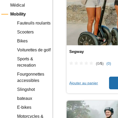
Médical
Mobility
Fauteuils roulants
Scooters
Bikes
Voiturettes de golf
Segway
Sports &
(0/
5
)
(0)
recreation
Fourgonnettes
accessibles
Ajouter au panier
Slingshot
bateaux
E-bikes
Motorcycles &