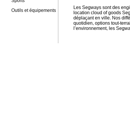
Sports
Les Segways sont des engins
Outils et équipements
location cloud of goods Segw
déplaçant en ville. Nos di
quotidien, options tout-terr
l’environnement, les Segway