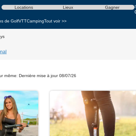
S
Locations
Lieux
Gagner
es de Golf
VTT
Camping
Tout voir >>
ys
nal
our même:
Dernière mise à jour 08/07/26