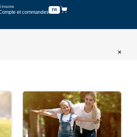
’inscrire
FR
Compte et commandes
×