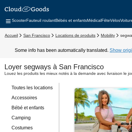
Scooter
Fauteuil roulant
Bébés et enfants
Médical
Fête
Vélos
Voitur
Accueil
San Francisco
Locations de produits
Mobility
segwa
Some info has been automatically translated.
Show origi
Loyer segways à San Francisco
Louez les produits les mieux notés à la demande avec livraison le j
Toutes les locations
Accessoires
Bébé et enfants
Camping
Costumes