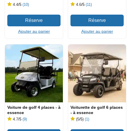
4.4
/5
(10)
4.6
/5
(11)
Ajouter au panier
Ajouter au panier
Voiture de golf 4 places - à
Voiturette de golf 6 places
essence
- à essence
4.7
/5
(9)
(5
/5
)
(1)