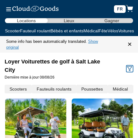
FR
Locations
Lieux
Gagner
Scooter
Fauteuil roulant
Bébés et enfants
Médical
Fête
Vélos
Voitures d
Some info has been automatically translated.
Show
×
original
Loyer Voiturettes de golf à Salt Lake
City
Dernière mise à jour 08/08/26
Scooters
Fauteuils roulants
Poussettes
Médical