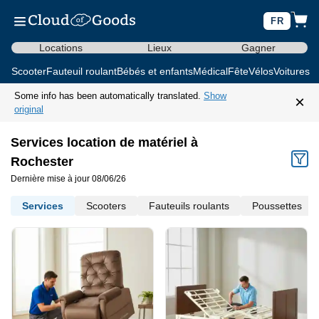
FR
Locations
Lieux
Gagner
Scooter
Fauteuil roulant
Bébés et enfants
Médical
Fête
Vélos
Voitures d
Some info has been automatically translated.
Show
×
original
Services location de matériel à
Rochester
Dernière mise à jour 08/06/26
Services
Scooters
Fauteuils roulants
Poussettes