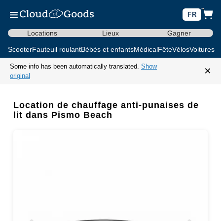
FR
Locations
Lieux
Gagner
Scooter
Fauteuil roulant
Bébés et enfants
Médical
Fête
Vélos
Voitures d
Some info has been automatically translated.
Show
×
original
Location de chauffage anti-punaises de
lit dans Pismo Beach