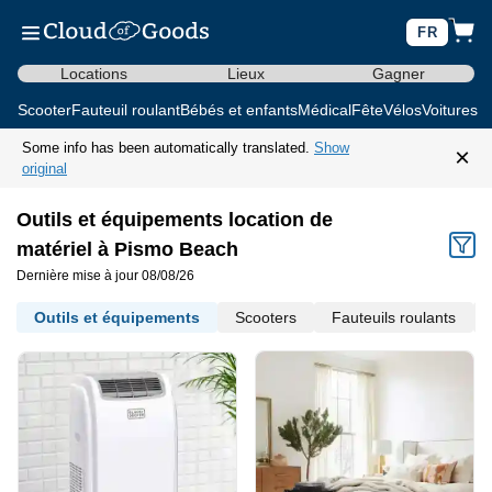
FR
Locations
Lieux
Gagner
Scooter
Fauteuil roulant
Bébés et enfants
Médical
Fête
Vélos
Voitures d
Some info has been automatically translated.
Show
×
original
Outils et équipements location de
matériel à Pismo Beach
Dernière mise à jour 08/08/26
Outils et équipements
Scooters
Fauteuils roulants