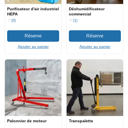
Purificateur d'air industriel
Déshumidificateur
HEPA
commercial
(0)
(1)
Ajouter au panier
Ajouter au panier
Palonnier de moteur
Transpalette