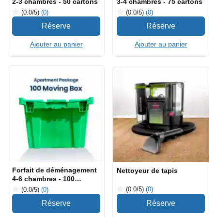
2-3 chambres - 50 cartons
3-4 chambres - 75 cartons
(0.0
/5
)
(0)
(0.0
/5
)
(0)
Ajouter au panier
Ajouter au panier
Forfait de déménagement
Nettoyeur de tapis
4-6 chambres - 100
cartons
(0.0
/5
)
(0)
(0.0
/5
)
(0)